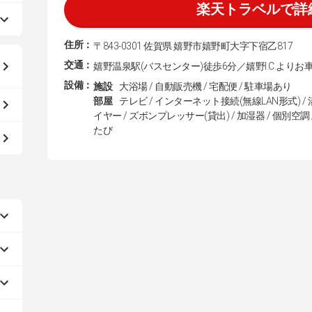
楽天トラベルで詳
住所：
〒843-0301 佐賀県 嬉野市嬉野町大字下宿乙817
交通：
嬉野温泉駅(バスセンター)徒歩6分／嬉野I.C.よりお
設備：
施設
大浴場 / 自動販売機 / 宅配便 / 駐車場あり
部屋
テレビ / インターネット接続(無線LAN形式) / 
イヤー / ズボンプレッサー(貸出) / 加湿器 / 個別空調 
たび