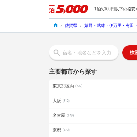
1泊5,000円以下の格安
›
佐賀県
›
嬉野・武雄・伊万里・有田
検
主要都市から探す
東京23区内
(797)
大阪
(812)
名古屋
(149)
京都
(479)