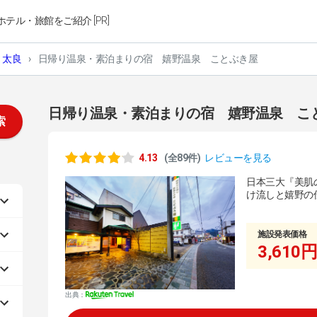
ホテル・旅館をご紹介 [PR]
・太良
›
日帰り温泉・素泊まりの宿 嬉野温泉 ことぶき屋
日帰り温泉・素泊まりの宿 嬉野温泉 こ
索
4.13
(全89件)
レビューを見る
日本三大『美肌
け流しと嬉野の
施設発表価格
3,610円
出典：