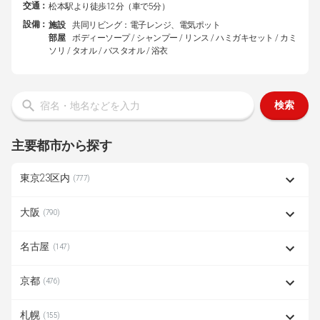
交通：
松本駅より徒歩12分（車で5分）
設備：
施設
共同リビング：電子レンジ、電気ポット
部屋
ボディーソープ / シャンプー / リンス / ハミガキセット / カミ
ソリ / タオル / バスタオル / 浴衣
検索
主要都市から探す
東京23区内
(777)
大阪
(790)
名古屋
(147)
京都
(476)
札幌
(155)