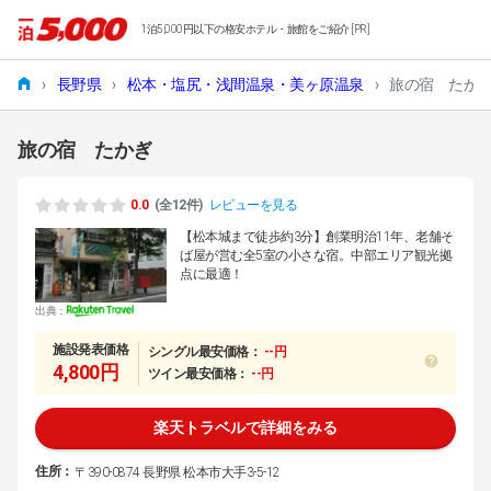
1泊5,000円以下の格安ホテル・旅館をご紹介 [PR]
›
長野県
›
松本・塩尻・浅間温泉・美ヶ原温泉
›
旅の宿 たか
旅の宿 たかぎ
0.0
(全12件)
レビューを見る
【松本城まで徒歩約3分】創業明治11年、老舗そ
ば屋が営む全5室の小さな宿。中部エリア観光拠
点に最適！
出典：
施設発表価格
シングル最安価格：
--円
4,800円
ツイン最安価格：
--円
楽天トラベルで詳細をみる
住所：
〒390-0874 長野県 松本市大手3-5-12