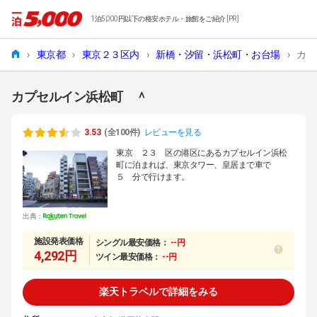
1泊5,000円以下の格安ホテル・旅館をご紹介 [PR]
›
東京都
›
東京２３区内
›
新橋・汐留・浜松町・お台場
›
カプ
カプセルイン浜松町 ＾
3.53
(全100件)
レビューを見る
東京 ２３ 区の港区にあるカプセルイン浜松
町に泊まれば、東京タワー、皇居まで車で
５ 分で行けます。
出典：
施設発表価格
シングル最安価格：
--円
4,292円
ツイン最安価格：
--円
楽天トラベルで詳細をみる