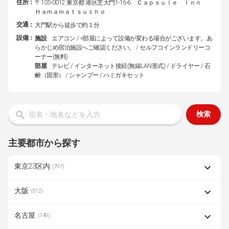
住所：
〒105-0012 東京都 港区芝大門1-16-6 Ｃａｐｓｕｌｅ Ｉｎｎ
Ｈａｍａｍａｔｓｕｃｈｏ
交通：
大門駅から徒歩で約１分
設備：
施設
エアコン / ※部屋によって設備が変わる場合がございます。あ
らかじめ宿泊施設へご確認ください。 / セルフコインランドリーコ
ーナー(無料)
部屋
テレビ / インターネット接続(無線LAN形式) / ドライヤー / 石
鹸（固形） / シャンプー / ハミガキセット
検索
主要都市から探す
東京23区内
(797)
大阪
(812)
名古屋
(149)