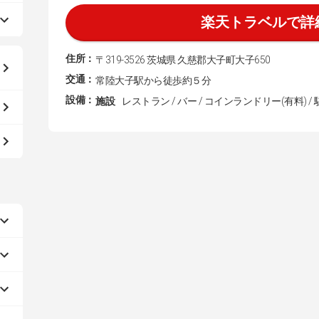
楽天トラベルで詳
住所：
〒319-3526 茨城県 久慈郡大子町大子650
交通：
常陸大子駅から徒歩約５分
設備：
施設
レストラン / バー / コインランドリー(有料) /