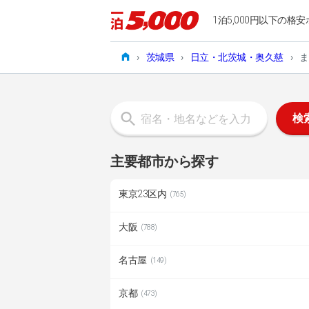
1泊5,000円以下の格安
›
茨城県
›
日立・北茨城・奥久慈
›
ま
検
主要都市から探す
東京23区内
(765)
大阪
(788)
名古屋
(149)
京都
(473)