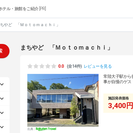
ホテル・旅館をご紹介 [PR]
ちやど 「Ｍｏｔｏｍａｃｈｉ」
まちやど 「Ｍｏｔｏｍａｃｈｉ」
索
0.0
(全14件)
レビューを見る
常陸大子駅から
事が自慢のゲス
施設発表価格
3,400円
出典：