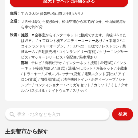
楽天トラベルで詳細をみる
住所：
〒790-0067 愛媛県 松山市大手町2-9-10
交通：
ＪＲ松山駅から徒歩5分、松山空港から車で約15分、松山観光港か
ら車で約20分
設備：
施設
▼全客室からインターネットに接続できます。有線LANまた
はWi-Fi。 / ▼フロント横アメニティーコーナーあり / ▼本館２Fに
コインランドリーオープン。7：00〜22：00まで / レストラン / 禁
煙ルーム / 自動販売機 / コインランドリー(有料) / クリーニングサー
ビス / マッサージサービス / 宅配便 / 駐車場あり
部屋
テレビ / 有料ビデオ / インターネット接続(LAN形式) / インタ
ーネット接続(無線LAN形式) / 湯沸かしポット / お茶セット / 冷蔵庫
/ ドライヤー / ズボンプレッサー(貸出) / 電気スタンド(貸出) / アイ
ロン(貸出) / 加湿器(貸出) / 洗浄機付トイレ / ボディーソープ / シャ
ンプー / コンディショナー / ハミガキセット / カミソリ / くし / タオ
ル / バスタオル / ナイトウェア / スリッパ
検索
主要都市から探す