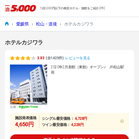
1泊5,000円以下の格安ホテル・旅館をご紹介 [PR]
›
愛媛県
›
松山・道後
›
ホテルカジワラ
ホテルカジワラ
3.83
(全1425件)
レビューを見る
2020年2月新館（東館）オープン♪ JR松山駅
前
出典：
施設発表価格
シングル最安価格：
4,728円
4,650円
ツイン最安価格：
4,228円