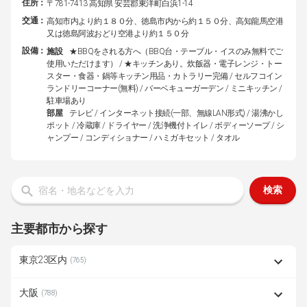
住所：
〒781-7413 高知県 安芸郡東洋町白浜1-14
交通：
高知市内より約１８０分、徳島市内から約１５０分、高知龍馬空港
又は徳島阿波おどり空港より約１５０分
設備：
施設
★BBQをされる方へ（BBQ台・テーブル・イスのみ無料でご
使用いただけます） / ★キッチンあり。炊飯器・電子レンジ・トー
スター・食器・鍋等キッチン用品・カトラリー完備 / セルフコイン
ランドリーコーナー(無料) / バーベキューガーデン / ミニキッチン /
駐車場あり
部屋
テレビ / インターネット接続(一部、無線LAN形式) / 湯沸かし
ポット / 冷蔵庫 / ドライヤー / 洗浄機付トイレ / ボディーソープ / シ
ャンプー / コンディショナー / ハミガキセット / タオル
検索
主要都市から探す
東京23区内
(765)
大阪
(788)