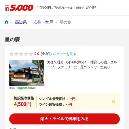
1泊5,000円以下の格安ホテル・旅館をご紹介 [PR]
›
高知県
›
安芸・室戸
›
星の森
星の森
0.0
(全3件)
レビューを見る
海まで徒歩３分海を満喫！一棟貸しの宿。グル
ープ、ファミリーに！屋外シャワー室あり！
出典：
施設発表価格
シングル最安価格：
--円
4,500円
ツイン最安価格：
--円
楽天トラベルで詳細をみる