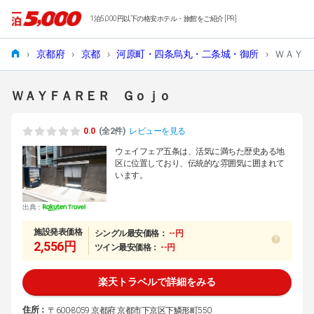
1泊5,000円以下の格安ホテル・旅館をご紹介 [PR]
›
京都府
›
京都
›
河原町・四条烏丸・二条城・御所
›
ＷＡＹＦ
ＷＡＹＦＡＲＥＲ Ｇｏｊｏ
0.0
(全2件)
レビューを見る
ウェイフェア五条は、活気に満ちた歴史ある地
区に位置しており、伝統的な雰囲気に囲まれて
います。
出典：
施設発表価格
シングル最安価格：
--円
2,556円
ツイン最安価格：
--円
楽天トラベルで詳細をみる
住所：
〒600-8059 京都府 京都市下京区下鱗形町550