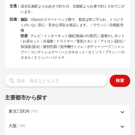
交通：
清水五条駅よりお歩きで約５分、京都駅よりお車で約１０分でござ
います。
設備：
施設
Valpasのスマートベッド脚で、客室は常に守られ、トコジラ
ミのいない安心・安全な滞在を保証します。 / ラウンジ / 自動販売
機
部屋
テレビ / インターネット接続(無線LAN形式) / 湯沸かしポット
/ お茶セット / 冷蔵庫 / ドライヤー / 電気スタンド / アイロン(貸出) /
加湿器(貸出) / 個別空調 / 洗浄機付トイレ / ボディーソープ / シャン
プー / コンディショナー / ハミガキセット / カミソリ / ブラシ / バス
タオル / スリッパ / パジャマ
検索
主要都市から探す
東京23区内
(765)
大阪
(788)