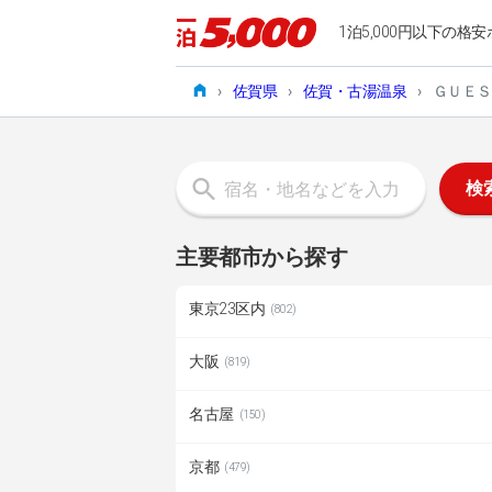
1泊5,000円以下の格安
›
佐賀県
›
佐賀・古湯温泉
›
ＧＵＥＳ
検
主要都市から探す
東京23区内
(802)
大阪
(819)
名古屋
(150)
京都
(479)