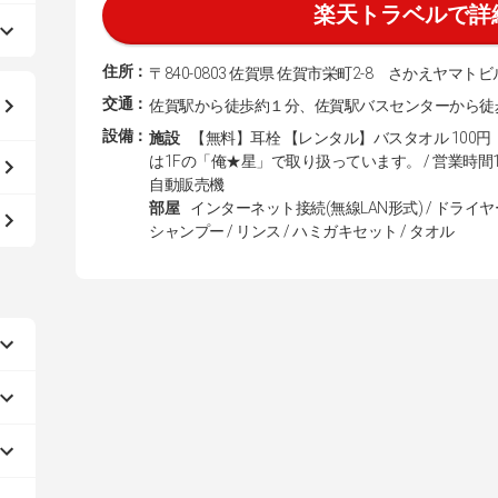
楽天トラベルで詳
住所：
〒840-0803 佐賀県 佐賀市栄町2-8 さかえヤマトビ
交通：
佐賀駅から徒歩約１分、佐賀駅バスセンターから徒
設備：
施設
【無料】耳栓 【レンタル】バスタオル 100円 
は1Fの「俺★星」で取り扱っています。 / 営業時間11:00〜
自動販売機
部屋
インターネット接続(無線LAN形式) / ドライヤー
シャンプー / リンス / ハミガキセット / タオル