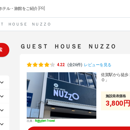
ホテル・旅館をご紹介 [PR]
Ｔ ＨＯＵＳＥ ＮＵＺＺＯ
ＧＵＥＳＴ ＨＯＵＳＥ ＮＵＺＺＯ
索
4.22
(全26件)
レビューを見る
佐賀駅から徒歩
Ｏ」
施設発表価格
3,800円
出典：