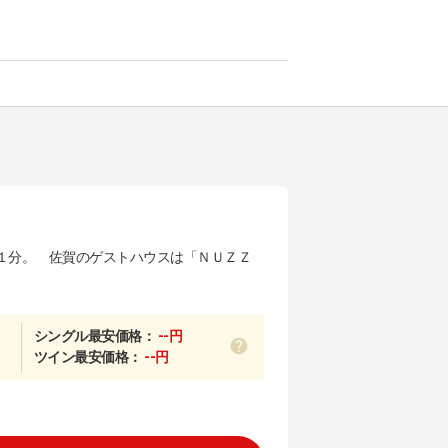
１分。 佐賀のゲストハウスは「ＮＵＺＺ
シングル最安価格：
--円
ツイン最安価格：
--円