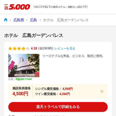
1泊5,000円以下の格安ホテル・旅館をご紹介 [PR]
›
広島県
›
広島
›
ホテル 広島ガーデンパレス
ホテル 広島ガーデンパレス
4.28
(全2503件)
レビューを見る
リーズナブルな料金。ビジネス、観光に便利。
出典：
施設発表価格
シングル最安価格：
4,546円
4,500円
ツイン最安価格：
4,364円
楽天トラベルで詳細をみる