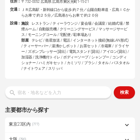
住所：
〒732-0052 広島県 広島市東区光町1-15-21
交通：
ＪＲ広島駅・新幹線口から徒歩 約７分／山陽自動車道・広島ＩＣか
らお車で 約２５分／広島港からお車で 約２０分
設備：
施設
レストラン / ティーラウンジ / 宴会場 / 会議室 / 結婚式場 / 禁
煙ルーム / 自動販売機 / クリーニングサービス / マッサージサービ
ス / モーニングコール / 宅配便 / 駐車場あり
部屋
テレビ / 衛星放送 / 電話 / インターネット接続(無線LAN形式)
/ ティーサーバー / 湯沸かしポット / お茶セット / 冷蔵庫 / ドライヤ
ー / ズボンプレッサー(貸出) / 電気スタンド(貸出) / アイロン(貸出) /
加湿器 / 洗浄機付トイレ / ボディーソープ / シャンプー / コンディ
ショナー / ハミガキセット / カミソリ / ブラシ / タオル / バスタオル
/ ナイトウェア / スリッパ
検索
主要都市から探す
東京23区内
(777)
大阪
(790)