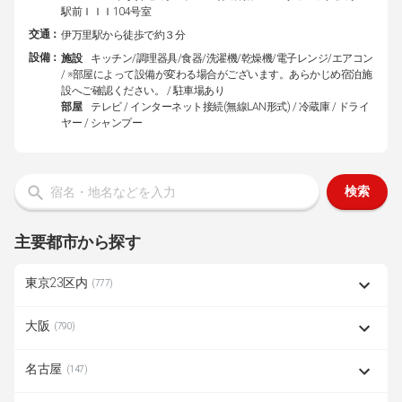
駅前ＩＩＩ104号室
交通：
伊万里駅から徒歩で約３分
設備：
施設
キッチン/調理器具/食器/洗濯機/乾燥機/電子レンジ/エアコン
/ ※部屋によって設備が変わる場合がございます。あらかじめ宿泊施
設へご確認ください。 / 駐車場あり
部屋
テレビ / インターネット接続(無線LAN形式) / 冷蔵庫 / ドライ
ヤー / シャンプー
検索
主要都市から探す
東京23区内
(777)
大阪
(790)
名古屋
(147)