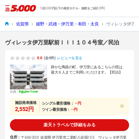
1泊5,000円以下の格安ホテル・旅館をご紹介 [PR]
›
佐賀県
›
嬉野・武雄・伊万里・有田・太良
›
ヴィレッタ伊万
ヴィレッタ伊万里駅前ＩＩＩ１０４号室／民泊
0.0
(全0件)
レビューを見る
静かな陶器の町、伊万里にあるこちらの宿は、
最大６人までご利用いただけます。【民泊】
出典：
施設発表価格
シングル最安価格：
--円
2,552円
ツイン最安価格：
--円
楽天トラベルで詳細をみる
住所：
〒848-0031 佐賀県 伊万里市二里町八谷搦15-5 ヴィレッタ伊万里