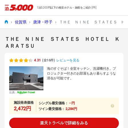
1泊5,000円以下の格安ホテル・旅館をご紹介 [PR]
›
佐賀県
›
唐津・呼子
›
ＴＨＥ ＮＩＮＥ ＳＴＡＴＥＳ Ｈ
ＴＨＥ ＮＩＮＥ ＳＴＡＴＥＳ ＨＯＴＥＬ Ｋ
ＡＲＡＴＳＵ
4.31
(全16件)
レビューを見る
海のすぐそば！全室キッチン、洗濯機付き。プ
ロジェクター付きのお部屋もあり暮らすような
滞在が可能です。
出典：
施設発表価格
シングル最安価格：
--円
2,472円
ツイン最安価格：
2,284円
楽天トラベルで詳細をみる