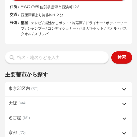
住所：
〒847-0855 佐賀県 唐津市西浜町1-23
交通：
西唐津駅より徒歩約１２分
設備：
部屋
テレビ / 湯沸かしポット / 冷蔵庫 / ドライヤー / ボディーソー
プ / シャンプー / コンディショナー / ハミガキセット / タオル / バス
タオル / スリッパ
検索
主要都市から探す
東京23区内
(771)
大阪
(794)
名古屋
(151)
京都
(476)