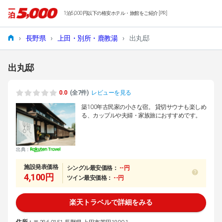
1泊5,000円以下の格安ホテル・旅館をご紹介 [PR]
›
長野県
›
上田・別所・鹿教湯
›
出丸邸
出丸邸
0.0
(全7件)
レビューを見る
築100年古民家の小さな宿。 貸切サウナも楽しめ
る、カップルや夫婦・家族旅におすすめです。
出典：
施設発表価格
シングル最安価格：
--円
4,100円
ツイン最安価格：
--円
楽天トラベルで詳細をみる
住所：