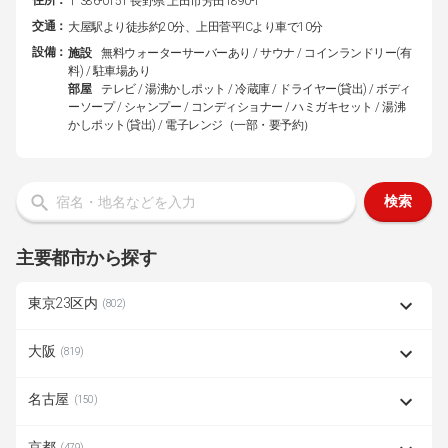
〒386-0151 長野県 上田市芳田1890-1
交通：
大屋駅より徒歩約20分、上田菅平ICより車で10分
設備：
施設
無料ウォーターサーバーあり / サウナ / コインランドリー(有
料) / 駐車場あり
部屋
テレビ / 湯沸かしポット / 冷蔵庫 / ドライヤー(貸出) / ボディ
ーソープ / シャンプー / コンディショナー / ハミガキセット / 湯沸
かしポット(貸出) / 電子レンジ（一部・要予約）
検索
主要都市から探す
東京23区内
(802)
大阪
(819)
名古屋
(150)
京都
(479)