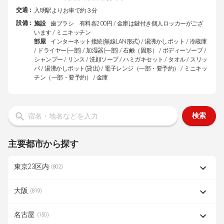
交通：
入明駅よりお車で約３分
設備：
施設
歯ブラシ 有料各200円 / 金庫は鍵付き個人ロッカーがござ
います / ミニキッチン
部屋
インターネット接続(無線LAN形式) / 湯沸かしポット / 冷蔵庫
/ ドライヤー(一部) / 加湿器(一部) / 石鹸（固形） / ボディーソープ /
シャンプー / リンス / 洗顔ソープ / ハミガキセット / タオル / スリッ
パ / 湯沸かしポット(貸出) / 電子レンジ（一部・要予約） / ミニキッ
チン（一部・要予約） / 金庫
検索
主要都市から探す
東京23区内
(802)
大阪
(819)
名古屋
(150)