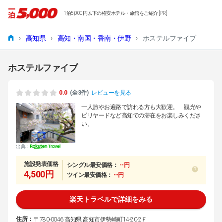
1泊5,000円以下の格安ホテル・旅館をご紹介 [PR]
›
高知県
›
高知・南国・香南・伊野
›
ホステルファイブ
ホステルファイブ
0.0
(全3件)
レビューを見る
一人旅やお遍路で訪れる方も大歓迎。 観光や
ビリヤードなど高知での滞在をお楽しみくださ
い。
出典：
施設発表価格
シングル最安価格：
--円
4,500円
ツイン最安価格：
--円
楽天トラベルで詳細をみる
住所：
〒780-0046 高知県 高知市伊勢崎町14-20-2Ｆ