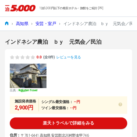
1泊5,000円以下の格安ホテル・旅館をご紹介 [PR]
›
高知県
›
安芸・室戸
›
インドネシア農泊 ｂｙ 元気会／民
インドネシア農泊 ｂｙ 元気会／民泊
0.0
(全0件)
レビューを見る
出典：
施設発表価格
シングル最安価格：
--円
2,900円
ツイン最安価格：
--円
楽天トラベルで詳細をみる
住所：
〒781-6441 高知県 安芸郡北川村野友甲746