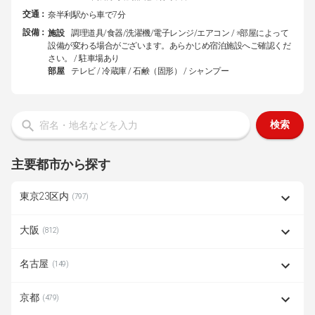
交通：
奈半利駅から車で7分
設備：
施設
調理道具/食器/洗濯機/電子レンジ/エアコン / ※部屋によって
設備が変わる場合がございます。あらかじめ宿泊施設へご確認くだ
さい。 / 駐車場あり
部屋
テレビ / 冷蔵庫 / 石鹸（固形） / シャンプー
検索
主要都市から探す
東京23区内
(797)
大阪
(812)
名古屋
(149)
京都
(479)