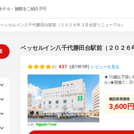
ホテル・旅館をご紹介 [PR]
ベッセルイン八千代勝田台駅前（２０２６年３月全室リニューアル）
ベッセルイン八千代勝田台駅前（２０２６
索
4.37
(全1931件)
レビューを見る
★18歳以下添
ル♪★朝食5：3
施設発表価格
3,600円
出典：