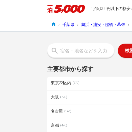
1泊5,000円以下の格安
›
千葉県
›
舞浜・浦安・船橋・幕張
›
検
主要都市から探す
東京23区内
(777)
大阪
(790)
名古屋
(147)
京都
(476)