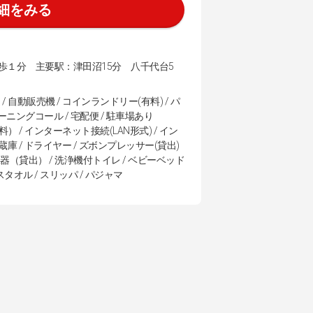
細をみる
１分 主要駅：津田沼15分 八千代台5
/ 自動販売機 / コインランドリー(有料) / パ
 モーニングコール / 宅配便 / 駐車場あり
料） / インターネット接続(LAN形式) / イン
蔵庫 / ドライヤー / ズボンプレッサー(貸出)
 変圧器（貸出） / 洗浄機付トイレ / ベビーベッド
バスタオル / スリッパ / パジャマ