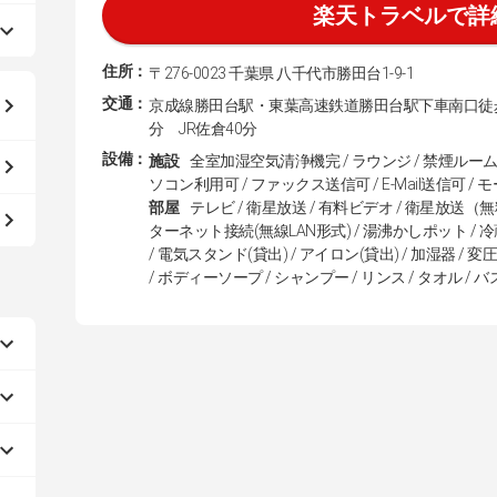
楽天トラベルで詳
住所：
〒276-0023 千葉県 八千代市勝田台1-9-1
交通：
京成線勝田台駅・東葉高速鉄道勝田台駅下車南口徒歩
分 JR佐倉40分
設備：
施設
全室加湿空気清浄機完 / ラウンジ / 禁煙ルーム 
ソコン利用可 / ファックス送信可 / E-Mail送信可 /
部屋
テレビ / 衛星放送 / 有料ビデオ / 衛星放送（無
ターネット接続(無線LAN形式) / 湯沸かしポット / 冷
/ 電気スタンド(貸出) / アイロン(貸出) / 加湿器 /
/ ボディーソープ / シャンプー / リンス / タオル / 