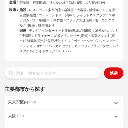
交通：
京葉線、有楽町線、りんかい線「新木場駅」より徒歩13分
設備：
施設
レストラン / 多目的室 / 会議室 / 大浴場 / 禁煙ルーム / 売店 /
自動販売機 / コインランドリー(有料) / フィットネスクラブ / スポー
ツジム / プール(通年) / 体育館 / ファックス送信可 / モーニングコー
ル / 宅配便 / 駐車場あり
部屋
テレビ / インターネット接続(無線LAN形式) / 湯沸かしポット
/ 冷蔵庫 / ドライヤー / ズボンプレッサー(貸出) / 電気スタンド(貸
出) / 加湿器(貸出) / 洗浄機付トイレ / ボディーソープ / シャンプー /
コンディショナー / ハミガキセット / カミソリ / ブラシ / タオル / バ
スタオル / ナイトウェア / スリッパ
検索
主要都市から探す
東京23区内
(771)
大阪
(794)