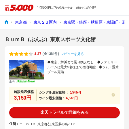
1泊5,000円以下の格安ホテル・旅館をご紹介 [PR]
›
東京都
›
東京２３区内
›
東京駅・銀座・秋葉原・東陽町・葛
ＢｕｍＢ（ぶんぶ）東京スポーツ文化館
4.37
(全1381件)
レビューを見る
◆東京、舞浜まで乗り換えなし ◆ファミリー
ルームは最大5名様まで宿泊可能 ◆ジム・温水
プール完備
出典：
施設発表価格
シングル最安価格：
6,546円
3,150円
ツイン最安価格：
6,546円
楽天トラベルで詳細をみる
住所：
〒136-0081 東京都 江東区夢の島2-1-3