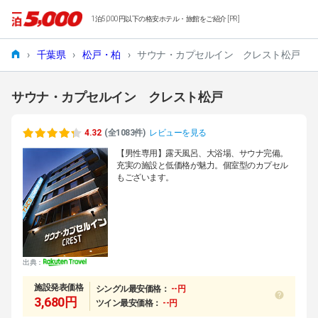
1泊5,000円以下の格安ホテル・旅館をご紹介 [PR]
›
千葉県
›
松戸・柏
›
サウナ・カプセルイン クレスト松戸
サウナ・カプセルイン クレスト松戸
4.32
(全1083件)
レビューを見る
【男性専用】露天風呂、大浴場、サウナ完備。
充実の施設と低価格が魅力。個室型のカプセル
もございます。
出典：
施設発表価格
シングル最安価格：
--円
3,680円
ツイン最安価格：
--円