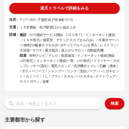
楽天トラベルで詳細をみる
住所：
〒271-0091 千葉県 松戸市本町19-18
交通：
ＪＲ常磐線 松戸駅西口から徒歩１分
設備：
施設
Wi-Fi接続サービス開始 2013.06.12 / インターネット接続
（ＬＡＮ形式／個室型・デラックスカプセルのみ） / 水素水サーバ
ー(無料)や酸素カプセル(B1ボディケアルーム)を導入 / レストラン /
大浴場 / サウナ / 露天風呂 / 湯上がりサロン / 自動販売機
部屋
有料テレビ / テレビ / 衛星放送 / インターネット接続(無線
LAN形式) / インターネット接続(一部、LAN形式) / ドライヤー / ズボ
ンプレッサー(貸出) / 電気スタンド / 洗浄機付トイレ / 石鹸（液体）
/ ボディーソープ / シャンプー / リンス / 洗顔ソープ / ハミガキセッ
ト / カミソリ / くし / ブラシ / タオル / バスタオル / ナイトウェア /
ナイトガウン / 金庫
検索
主要都市から探す