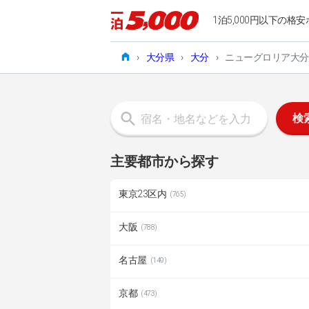
1泊5,000円以下の格安
›
大分県
›
大分
›
ニューグロリア大分
検
主要都市から探す
東京23区内
(765)
大阪
(788)
名古屋
(149)
京都
(473)