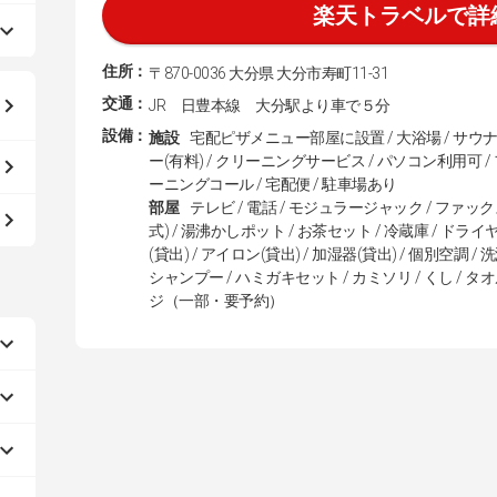
楽天トラベルで詳
住所：
〒870-0036 大分県 大分市寿町11-31
交通：
JR 日豊本線 大分駅より車で５分
設備：
施設
宅配ピザメニュー部屋に設置 / 大浴場 / サウナ 
ー(有料) / クリーニングサービス / パソコン利用可 /
ーニングコール / 宅配便 / 駐車場あり
部屋
テレビ / 電話 / モジュラージャック / ファッ
式) / 湯沸かしポット / お茶セット / 冷蔵庫 / ドラ
(貸出) / アイロン(貸出) / 加湿器(貸出) / 個別空調
シャンプー / ハミガキセット / カミソリ / くし / タオル
ジ（一部・要予約）