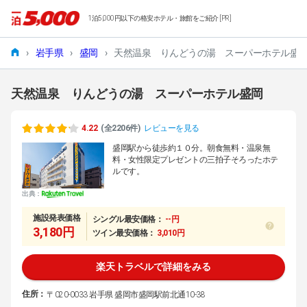
1泊5,000円以下の格安ホテル・旅館をご紹介 [PR]
›
岩手県
›
盛岡
›
天然温泉 りんどうの湯 スーパーホテル盛
天然温泉 りんどうの湯 スーパーホテル盛岡
4.22
(全2206件)
レビューを見る
盛岡駅から徒歩約１０分。朝食無料・温泉無
料・女性限定プレゼントの三拍子そろったホテ
ルです。
出典：
施設発表価格
シングル最安価格：
--円
3,180円
ツイン最安価格：
3,010円
楽天トラベルで詳細をみる
住所：
〒020-0033 岩手県 盛岡市盛岡駅前北通10-38