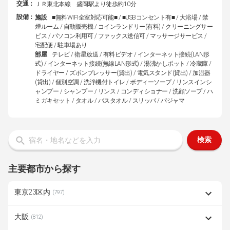
交通：
ＪＲ東北本線 盛岡駅より徒歩約10分
設備：
施設
■無料WIFI全室対応可能■ / ■USBコンセント有■ / 大浴場 / 禁
煙ルーム / 自動販売機 / コインランドリー(有料) / クリーニングサー
ビス / パソコン利用可 / ファックス送信可 / マッサージサービス /
宅配便 / 駐車場あり
部屋
テレビ / 衛星放送 / 有料ビデオ / インターネット接続(LAN形
式) / インターネット接続(無線LAN形式) / 湯沸かしポット / 冷蔵庫 /
ドライヤー / ズボンプレッサー(貸出) / 電気スタンド(貸出) / 加湿器
(貸出) / 個別空調 / 洗浄機付トイレ / ボディーソープ / リンスインシ
ャンプー / シャンプー / リンス / コンディショナー / 洗顔ソープ / ハ
ミガキセット / タオル / バスタオル / スリッパ / パジャマ
検索
主要都市から探す
東京23区内
(797)
大阪
(812)