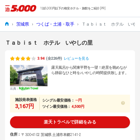
1泊5,000円以下の格安ホテル・旅館をご紹介 [PR]
›
茨城県
›
つくば・土浦・取手
›
Ｔａｂｉｓｔ ホテル いや
Ｔａｂｉｓｔ ホテル いやしの里
3.94
(全226件)
レビューを見る
露天風呂から関東平野を一望！絶景を眺めなが
ら静寂なひと時を♪いやしの時間提供致します。
出典：
施設発表価格
シングル最安価格：
--円
3,167円
ツイン最安価格：
4,500円
楽天トラベルで詳細をみる
住所：
〒300-4102 茨城県 土浦市本郷2141-2