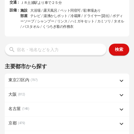
交通：
ＪＲ土浦駅より車で２５分
設備：
施設
大浴場 / 露天風呂 / ペット同宿可 / 駐車場あり
部屋
テレビ / 湯沸かしポット / 冷蔵庫 / ドライヤー(貸出) / ボディ
ーソープ / シャンプー / リンス / ハミガキセット / カミソリ / タオル
/ バスタオル / くつろぎ着の作務衣
検索
主要都市から探す
東京23区内
(797)
大阪
(812)
名古屋
(149)
京都
(479)