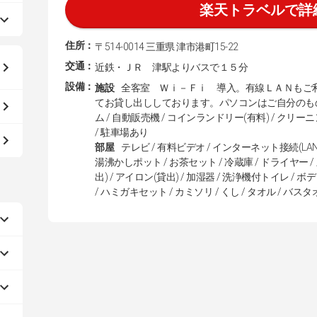
楽天トラベルで詳
住所：
〒514-0014 三重県 津市港町15-22
交通：
近鉄・ＪＲ 津駅よりバスで１５分
設備：
施設
全客室 Ｗｉ－Ｆｉ 導入。有線ＬＡＮもご利用
てお貸し出ししております。パソコンはご自分のものを
ム / 自動販売機 / コインランドリー(有料) / クリー
/ 駐車場あり
部屋
テレビ / 有料ビデオ / インターネット接続(LAN
湯沸かしポット / お茶セット / 冷蔵庫 / ドライヤー 
出) / アイロン(貸出) / 加湿器 / 洗浄機付トイレ /
/ ハミガキセット / カミソリ / くし / タオル / バスタ