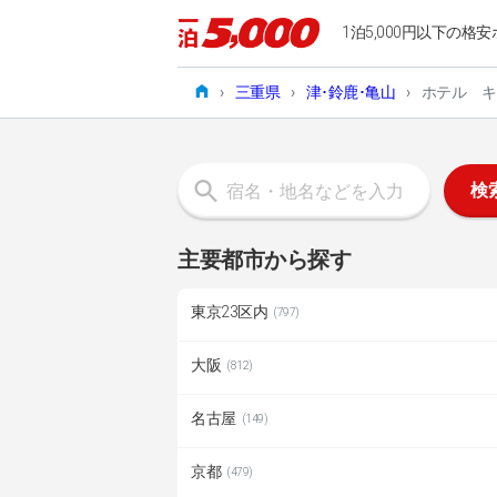
1泊5,000円以下の格安
›
三重県
›
津･鈴鹿･亀山
›
ホテル キ
検
主要都市から探す
東京23区内
(797)
大阪
(812)
名古屋
(149)
京都
(479)