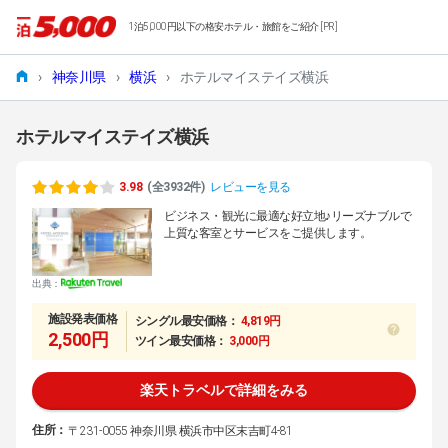
1泊5,000円以下の格安ホテル・旅館をご紹介 [PR]
›
神奈川県
›
横浜
›
ホテルマイステイズ横浜
ホテルマイステイズ横浜
3.98
(全3932件)
レビューを見る
ビジネス・観光に最適な好立地♪リーズナブルで
上質な客室とサービスをご提供します。
出典：
施設発表価格
シングル最安価格：
4,819円
2,500円
ツイン最安価格：
3,000円
楽天トラベルで詳細をみる
住所：
〒231-0055 神奈川県 横浜市中区末吉町4-81