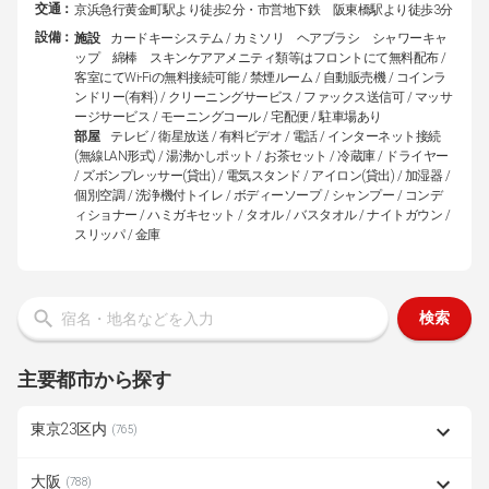
交通：
京浜急行黄金町駅より徒歩2分・市営地下鉄 阪東橋駅より徒歩3分
設備：
施設
カードキーシステム / カミソリ ヘアブラシ シャワーキャ
ップ 綿棒 スキンケアアメニティ類等はフロントにて無料配布 /
客室にてWi-Fiの無料接続可能 / 禁煙ルーム / 自動販売機 / コインラ
ンドリー(有料) / クリーニングサービス / ファックス送信可 / マッサ
ージサービス / モーニングコール / 宅配便 / 駐車場あり
部屋
テレビ / 衛星放送 / 有料ビデオ / 電話 / インターネット接続
(無線LAN形式) / 湯沸かしポット / お茶セット / 冷蔵庫 / ドライヤー
/ ズボンプレッサー(貸出) / 電気スタンド / アイロン(貸出) / 加湿器 /
個別空調 / 洗浄機付トイレ / ボディーソープ / シャンプー / コンデ
ィショナー / ハミガキセット / タオル / バスタオル / ナイトガウン /
スリッパ / 金庫
検索
主要都市から探す
東京23区内
(765)
大阪
(788)