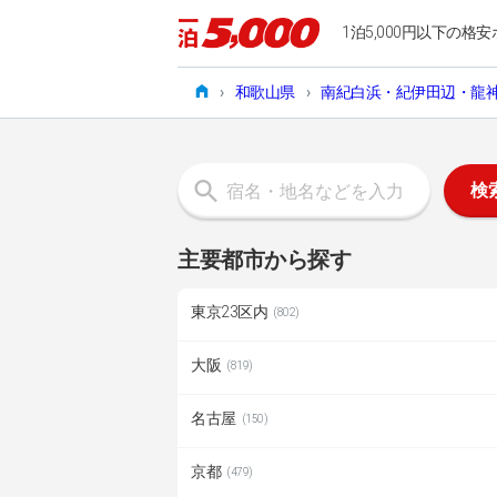
1泊5,000円以下の格安
›
和歌山県
›
南紀白浜・紀伊田辺・龍
検
主要都市から探す
東京23区内
(802)
大阪
(819)
名古屋
(150)
京都
(479)