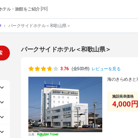
ホテル・旅館をご紹介 [PR]
神
›
パークサイドホテル＜和歌山県＞
パークサイドホテル＜和歌山県＞
索
3.76
(全503件)
レビューを見る
海のきらめきと
施設発表価格
4,000円
出典：