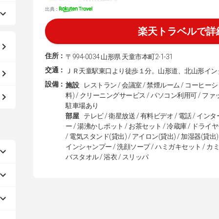
出典：
楽天トラベルで詳
住所：
〒994-0034 山形県 天童市本町2-1-31
交通：
ＪＲ天童駅東口より徒歩１分。山形道、北山形イン
設備：
施設
レストラン / 会議室 / 禁煙ルーム / コーヒー
料) / クリーニングサービス / パソコン利用可 / ファ
駐車場あり
部屋
テレビ / 衛星放送 / 有料ビデオ / 電話 / イ
ー / 湯沸かしポット / お茶セット / 冷蔵庫 / ドライ
/ 電気スタンド(貸出) / アイロン(貸出) / 加湿器(貸出
インシャンプー / 洗顔ソープ / ハミガキセット / カミソ
バスタオル / 浴衣 / スリッパ