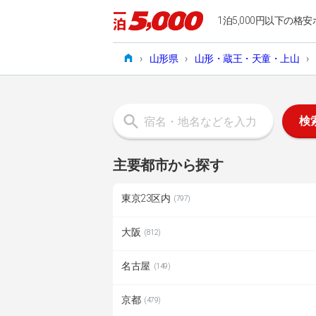
1泊5,000円以下の格安
›
山形県
›
山形・蔵王・天童・上山
›
検
主要都市から探す
東京23区内
(797)
大阪
(812)
名古屋
(149)
京都
(479)