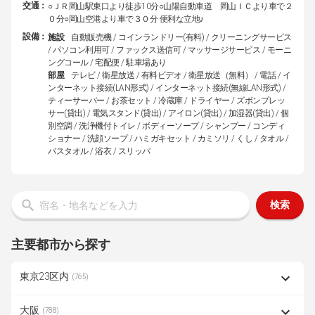
交通：
○ＪＲ岡山駅東口より徒歩10分○山陽自動車道 岡山ＩＣより車で２
０分○岡山空港より車で３０分 便利な立地♪
設備：
施設
自動販売機 / コインランドリー(有料) / クリーニングサービス
/ パソコン利用可 / ファックス送信可 / マッサージサービス / モーニ
ングコール / 宅配便 / 駐車場あり
部屋
テレビ / 衛星放送 / 有料ビデオ / 衛星放送（無料） / 電話 / イ
ンターネット接続(LAN形式) / インターネット接続(無線LAN形式) /
ティーサーバー / お茶セット / 冷蔵庫 / ドライヤー / ズボンプレッ
サー(貸出) / 電気スタンド(貸出) / アイロン(貸出) / 加湿器(貸出) / 個
別空調 / 洗浄機付トイレ / ボディーソープ / シャンプー / コンディ
ショナー / 洗顔ソープ / ハミガキセット / カミソリ / くし / タオル /
バスタオル / 浴衣 / スリッパ
検索
主要都市から探す
東京23区内
(765)
大阪
(788)