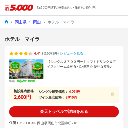
1泊5,000円以下の格安ホテル・旅館をご紹介 [PR]
›
岡山県
›
岡山
›
ホテル マイラ
ホテル マイラ
4.41
(全6073件)
レビューを見る
【シングル３７００円〜】ソフトドリンク＆ア
イスクリーム＆朝食パン無料☆ 便利な立地♪
出典：
施設発表価格
シングル最安価格：
4,091円
2,600円
ツイン最安価格：
8,910円
楽天トラベルで詳細をみる
住所：
〒700-0902 岡山県 岡山市北区錦町8-16