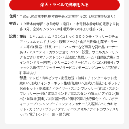
楽天トラベルで詳細をみる
住所：
〒862-0950 熊本県 熊本市中央区水前寺1-2-20（JR水前寺駅通り）
交通：
ＪＲ新水前寺駅・水前寺駅（南口）・市電新水前寺駅前電停より徒
歩３分。空港リムジンバス味噌天神バス停より徒歩７分。
設備：
施設
１Fウエルカムサロン(コミック３０００冊・マッサージチェ
ア・ウエルカムドリンク・喫煙ブース) / 食品自販機(お菓子・ラー
メン等)/加湿器・延長コード・ハンガーなど豊富な貸出品コーナー
あり / アメニティ・ガウンは全てフロント設置。ウェルカムドリン
クもございます / レストラン / 会議室 / 禁煙ルーム / 自動販売機 / コ
インランドリー(有料) / クリーニングサービス / パソコン利用可 / フ
ァックス送信可 / マッサージサービス / モーニングコール / 宅配便 /
駐車場あり
部屋
テレビ / 有料ビデオ / 衛星放送（無料） / インターネット接
続(LAN形式) / インターネット接続(無線LAN形式) / 湯沸かしポット /
お茶セット / 冷蔵庫 / ドライヤー / ズボンプレッサー(貸出) / ズボン
プレッサー(一部) / 電気スタンド / 電気スタンド(貸出) / アイロン(貸
出) / 加湿器(貸出) / 加湿器(一部) / 個別空調 / 洗浄機付トイレ / ボデ
ィーソープ / シャンプー / コンディショナー / 入浴剤 / ハミガキセ
ット / カミソリ / ブラシ / タオル / バスタオル / ナイトガウン / スリ
ッパ / 電子レンジ（一部・要予約）