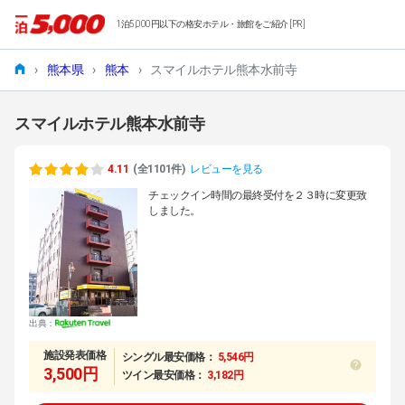
1泊5,000円以下の格安ホテル・旅館をご紹介 [PR]
›
熊本県
›
熊本
›
スマイルホテル熊本水前寺
スマイルホテル熊本水前寺
4.11
(全1101件)
レビューを見る
チェックイン時間の最終受付を２３時に変更致
しました。
出典：
施設発表価格
シングル最安価格：
5,546円
3,500円
ツイン最安価格：
3,182円