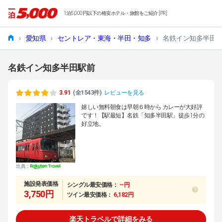
1泊5,000円以下の格安ホテル・旅館をご紹介 [PR]
›
愛知県
›
セントレア・東海・半田・知多
›
名鉄イン知多半田
名鉄イン知多半田駅前
3.91
(全1543件)
レビューを見る
嬉しい無料朝食は早朝６時から カレーが大好評
です！【駅最短】名鉄「知多半田駅」徒歩1分の
好立地。
出典：
施設発表価格
シングル最安価格：
--円
3,750円
ツイン最安価格：
6,182円
楽天トラベルで詳細をみる