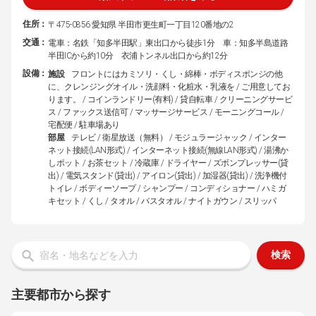
住所：
〒475-0856 愛知県 半田市更生町一丁目120番地の2
交通：
電車：名鉄「知多半田駅」東出口から徒歩1分 車：知多半島道路
半田ICから約10分 衣浦トンネル出口から約12分
設備：
施設
フロントにはカミソリ・くし・綿棒・ボディスポンジの他
に、クレンジングオイル・洗顔料・化粧水・乳液を / ご用意してお
ります。 / コインランドリー(有料) / 貸自転車 / クリーニングサービ
ス / ファックス送信可 / マッサージサービス / モーニングコール /
宅配便 / 駐車場あり
部屋
テレビ / 衛星放送（無料） / モジュラージャック / インター
ネット接続(LAN形式) / インターネット接続(無線LAN形式) / 湯沸か
しポット / お茶セット / 冷蔵庫 / ドライヤー / ズボンプレッサー(貸
出) / 電気スタンド(貸出) / アイロン(貸出) / 加湿器(貸出) / 洗浄機付
トイレ / ボディーソープ / シャンプー / コンディショナー / ハミガ
キセット / くし / タオル / バスタオル / ナイトガウン / スリッパ
検索
主要都市から探す