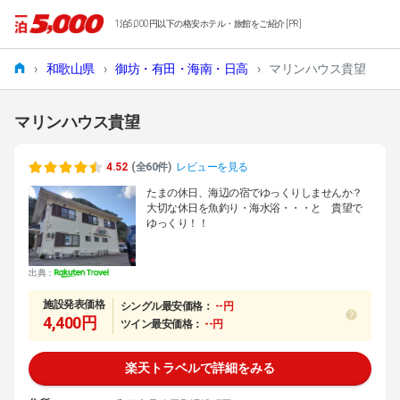
1泊5,000円以下の格安ホテル・旅館をご紹介 [PR]
›
和歌山県
›
御坊・有田・海南・日高
›
マリンハウス貴望
マリンハウス貴望
4.52
(全60件)
レビューを見る
たまの休日、海辺の宿でゆっくりしませんか？
大切な休日を魚釣り・海水浴・・・と 貴望で
ゆっくり！！
出典：
施設発表価格
シングル最安価格：
--円
4,400円
ツイン最安価格：
--円
楽天トラベルで詳細をみる