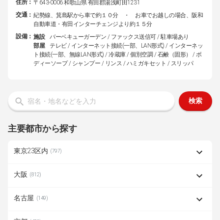
住所：
〒643-0006 和歌山県 有田郡湯浅町田1231
交通：
紀勢線、箕島駅から車で約１０分 ・ お車でお越しの場合、阪和
自動車道・有田インターチェンジより約１５分
設備：
施設
バーベキューガーデン / ファックス送信可 / 駐車場あり
部屋
テレビ / インターネット接続(一部、LAN形式) / インターネッ
ト接続(一部、無線LAN形式) / 冷蔵庫 / 個別空調 / 石鹸（固形） / ボ
ディーソープ / シャンプー / リンス / ハミガキセット / スリッパ
検索
主要都市から探す
東京23区内
(797)
大阪
(812)
名古屋
(149)