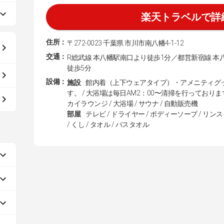
楽天トラベルで詳
住所：
〒272-0023 千葉県 市川市南八幡4-1-12
交通：
R総武線 本八幡駅南口より徒歩1分／都営新宿線 本
徒歩5分
設備：
施設
館内着（上下ウェアタイプ）・アメニティグ
す。 / 大浴場は毎日AM2：00〜清掃を行っておりま
カイラウンジ / 大浴場 / サウナ / 自動販売機
部屋
テレビ / ドライヤー / ボディーソープ / リン
/ くし / タオル / バスタオル