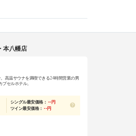
・本八幡店
分。高温サウナを満喫できる24時間営業の男
カプセルホテル。
シングル最安価格：
--円
ツイン最安価格：
--円