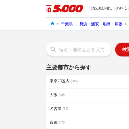
1泊5,000円以下の格安
›
千葉県
›
舞浜・浦安・船橋・幕張
›
検
主要都市から探す
東京23区内
(765)
大阪
(788)
名古屋
(149)
京都
(473)