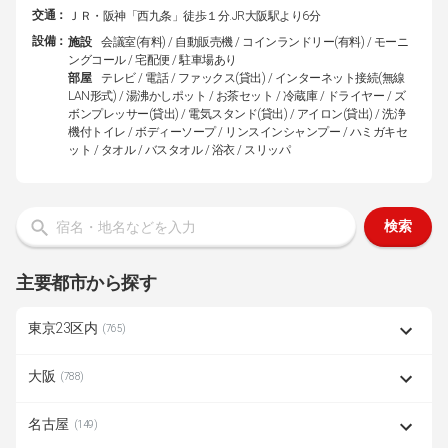
交通：
ＪＲ・阪神「西九条」徒歩１分.JR大阪駅より6分
設備：
施設
会議室(有料) / 自動販売機 / コインランドリー(有料) / モーニ
ングコール / 宅配便 / 駐車場あり
部屋
テレビ / 電話 / ファックス(貸出) / インターネット接続(無線
LAN形式) / 湯沸かしポット / お茶セット / 冷蔵庫 / ドライヤー / ズ
ボンプレッサー(貸出) / 電気スタンド(貸出) / アイロン(貸出) / 洗浄
機付トイレ / ボディーソープ / リンスインシャンプー / ハミガキセ
ット / タオル / バスタオル / 浴衣 / スリッパ
検索
主要都市から探す
東京23区内
(765)
大阪
(788)
名古屋
(149)