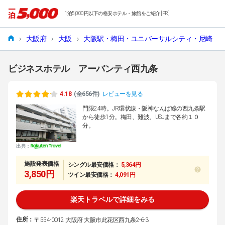
1泊5,000円以下の格安ホテル・旅館をご紹介 [PR]
›
大阪府
›
大阪
›
大阪駅・梅田・ユニバーサルシティ・尼崎
›
ビジネスホテル アーバンティ西九条
4.18
(全656件)
レビューを見る
門限24時。JR環状線・阪神なんば線の西九条駅
から徒歩1分。梅田、難波、USJまで各約１０
分。
出典：
施設発表価格
シングル最安価格：
5,364円
3,850円
ツイン最安価格：
4,091円
楽天トラベルで詳細をみる
住所：
〒554-0012 大阪府 大阪市此花区西九条2-6-3