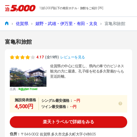
1泊5,000円以下の格安ホテル・旅館をご紹介 [PR]
›
佐賀県
›
嬉野・武雄・伊万里・有田・太良
›
富亀和旅館
富亀和旅館
4.17
(全19件)
レビューを見る
佐賀県の中心に位置し、県内の車でのビジネス
観光の方に最適。孔子様を祀る多久聖廟からも
至近距離。
出典：
施設発表価格
シングル最安価格：
--円
4,500円
ツイン最安価格：
--円
楽天トラベルで詳細をみる
住所：
〒846-0002 佐賀県 多久市北多久町大字小侍805