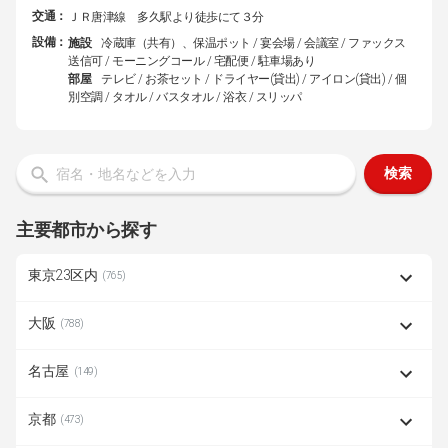
交通：
ＪＲ唐津線 多久駅より徒歩にて３分
設備：
施設
冷蔵庫（共有）、保温ポット / 宴会場 / 会議室 / ファックス
送信可 / モーニングコール / 宅配便 / 駐車場あり
部屋
テレビ / お茶セット / ドライヤー(貸出) / アイロン(貸出) / 個
別空調 / タオル / バスタオル / 浴衣 / スリッパ
検索
主要都市から探す
東京23区内
(765)
大阪
(788)
名古屋
(149)
京都
(473)