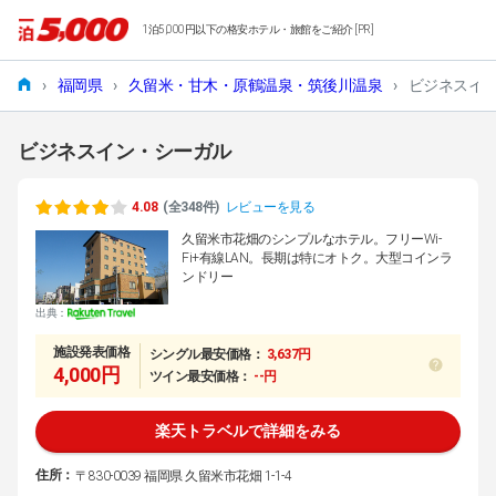
1泊5,000円以下の格安ホテル・旅館をご紹介 [PR]
›
福岡県
›
久留米・甘木・原鶴温泉・筑後川温泉
›
ビジネスイ
ビジネスイン・シーガル
4.08
(全348件)
レビューを見る
久留米市花畑のシンプルなホテル。フリーWi-
Fi+有線LAN。長期は特にオトク。大型コインラ
ンドリー
出典：
施設発表価格
シングル最安価格：
3,637円
4,000円
ツイン最安価格：
--円
楽天トラベルで詳細をみる
住所：
〒830-0039 福岡県 久留米市花畑 1-1-4