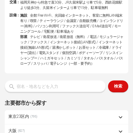
交通：
福岡天神から特急で直30分、JR久留米駅より車で5分、西鉄花畑駅
より徒歩3分、久留米インターより車で15分、駐車場無料
設備：
施設
全館 Free Wi-Fi、光回線インターネット。客室に無料LAN端末
有り / 喫茶 / ティーラウンジ / 会議室 / 自動販売機 / コインランドリ
ー(有料) / パソコン利用可 / ファックス送信可 / E-Mail送信可 / モー
ニングコール / 宅配便 / 駐車場あり
部屋
テレビ / 衛星放送 / 衛星放送（無料） / 電話 / モジュラージャ
ック / ファックス / インターネット接続(LAN形式) / インターネット
接続(無線LAN形式) / 湯沸かしポット / お茶セット / 冷蔵庫 / ドライ
ヤー(貸出) / 電気スタンド / 個別空調 / ボディーソープ / リンスイン
シャンプー / ハミガキセット / カミソリ / タオル / バスタオル / バス
ローブ / スリッパ / 電子レンジ（一部・要予約）
検索
主要都市から探す
東京23区内
(795)
大阪
(827)