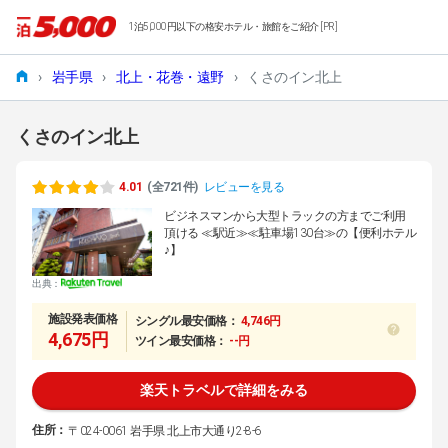
1泊5,000円以下の格安ホテル・旅館をご紹介 [PR]
›
岩手県
›
北上・花巻・遠野
›
くさのイン北上
くさのイン北上
4.01
(全721件)
レビューを見る
ビジネスマンから大型トラックの方までご利用
頂ける ≪駅近≫≪駐車場130台≫の【便利ホテル
♪】
出典：
施設発表価格
シングル最安価格：
4,746円
4,675円
ツイン最安価格：
--円
楽天トラベルで詳細をみる
住所：
〒024-0061 岩手県 北上市大通り2-8-6