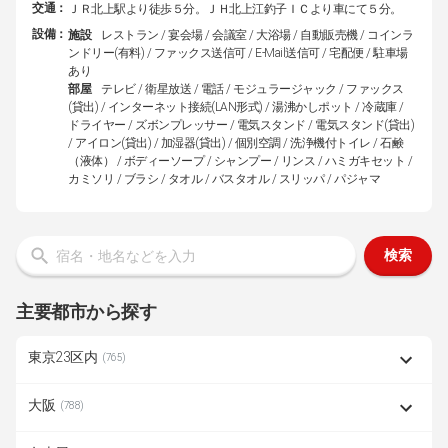
交通：
ＪＲ北上駅より徒歩５分。ＪＨ北上江釣子ＩＣより車にて５分。
設備：
施設
レストラン / 宴会場 / 会議室 / 大浴場 / 自動販売機 / コインラ
ンドリー(有料) / ファックス送信可 / E-Mail送信可 / 宅配便 / 駐車場
あり
部屋
テレビ / 衛星放送 / 電話 / モジュラージャック / ファックス
(貸出) / インターネット接続(LAN形式) / 湯沸かしポット / 冷蔵庫 /
ドライヤー / ズボンプレッサー / 電気スタンド / 電気スタンド(貸出)
/ アイロン(貸出) / 加湿器(貸出) / 個別空調 / 洗浄機付トイレ / 石鹸
（液体） / ボディーソープ / シャンプー / リンス / ハミガキセット /
カミソリ / ブラシ / タオル / バスタオル / スリッパ / パジャマ
検索
主要都市から探す
東京23区内
(765)
大阪
(788)